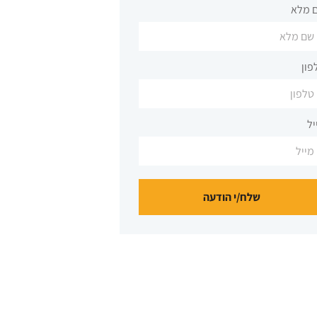
 מלא
פון
יל
שלח/י הודעה