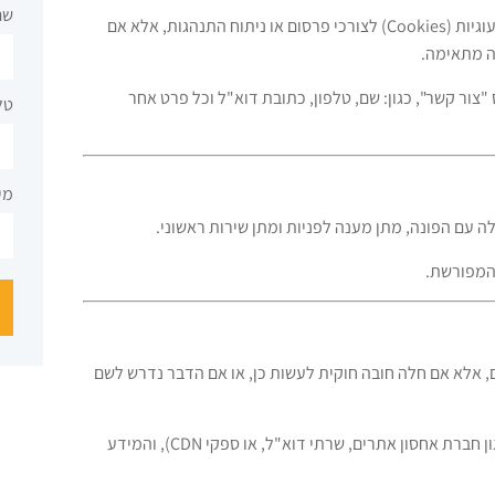
שם
האתר אינו אוסף מידע אישי באופן אוטומטי, ואינו עושה שימוש בעוגיות (Cookies) לצורכי פרסום או ניתוח התנהגות, אלא אם
ה מתאימה.
צור קשר", כגון: שם, טלפון, כתובת דוא"ל וכל פרט אחר
טל
מי
 עם הפונה, מתן מענה לפניות ומתן שירות ראשוני.
המפורשת.
 אלא אם חלה חובה חוקית לעשות כן, או אם הדבר נדרש לשם
יובהר כי תפעול האתר נעשה באמצעות ספקי שירות חיצוניים (כגון חברת אחסון אתרים, שרתי דוא"ל, או ספקי CDN), והמידע