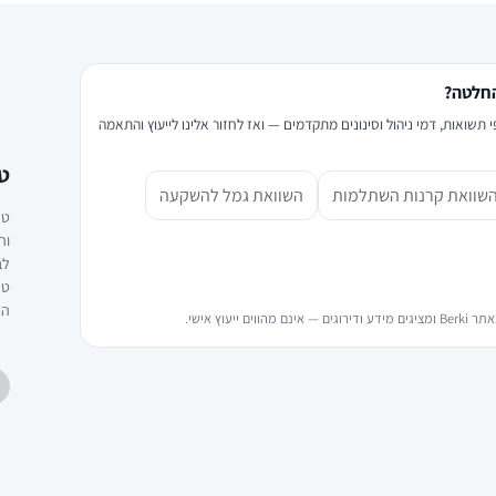
החלטה?
ים לפי תשואות, דמי ניהול וסינונים מתקדמים — ואז לחזור אלינו לייעוץ והתאמה
ט
שוואת קרנות השתלמות
השוואת גמל להשקעה
טר
וה
לב
טכ
הא
ייעוץ אישי.