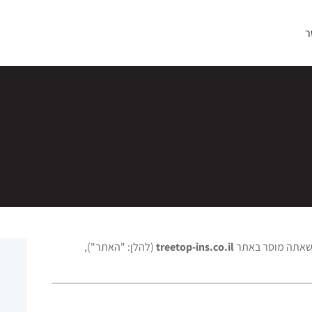
ר
ם שאתה מוסר באתר
treetop-ins.co.il
(להלן: "האתר"),